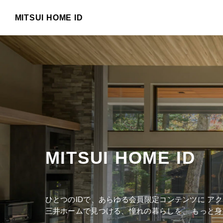
MITSUI HOME ID
MITSUI HOME ID
ひとつのIDで、あらゆる会員限定コンテンツに
アク
三井ホームで見つける、憧れの暮らしを、
もっと身